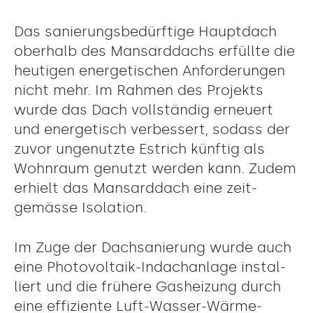
Das sanierungs­bedürf­tige Haupt­­dach
ober­halb des Man­sard­­dachs erfüllte die
heutigen ener­ge­tischen Anfor­der­ungen
nicht mehr. Im Rahmen des Pro­jekts
wurde das Dach voll­stän­dig erneu­ert
und ener­getisch ver­bes­sert, sodass der
zuvor unge­nutzte Estrich künftig als
Wohn­raum genutzt werden kann. Zudem
erhielt das Mansard­dach eine zeit­­
gemäs­se Isolation.
Im Zuge der Dach­sanie­rung wur­de auch
eine Photo­voltaik-­In­dach­­anlage instal­
liert und die frühere Gas­heizung durch
eine effi­ziente Luft-Wasser-Wärme­